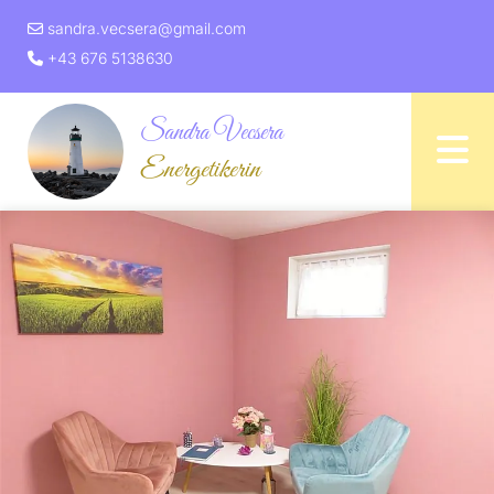
sandra.vecsera@gmail.com

+43 676 5138630

Sandra Vecsera
Energetikerin